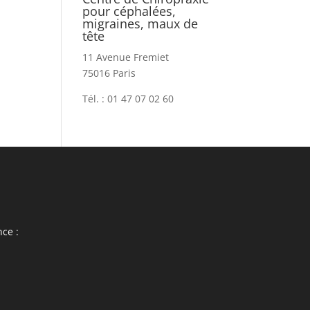
pour céphalées,
migraines, maux de
tête
11 Avenue Fremiet
75016 Paris
Tél. : 01 47 07 02 60
ce :