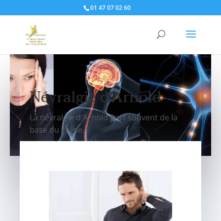
01 47 07 02 60
Névralgie d'Arnold
La névralgie d'Arnold part souvent de la
base du crâne...