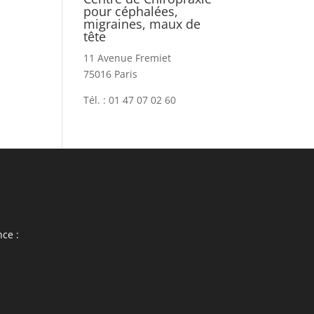
pour céphalées,
migraines, maux de
tête
11 Avenue Fremiet
75016 Paris
Tél. : 01 47 07 02 60
ce :